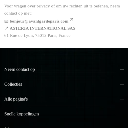
Voor vragen over privacy of om uw rechten uit te oefenen, neem
contact op met:
📧
bonjour@avantgardeparis.com
📍
ASTERIA INTERNATIONAL SAS
61 Rue de Lyon, 75012 Paris, France
Neem contact op
Collecties
Alle pagina's
Snelle koppelingen